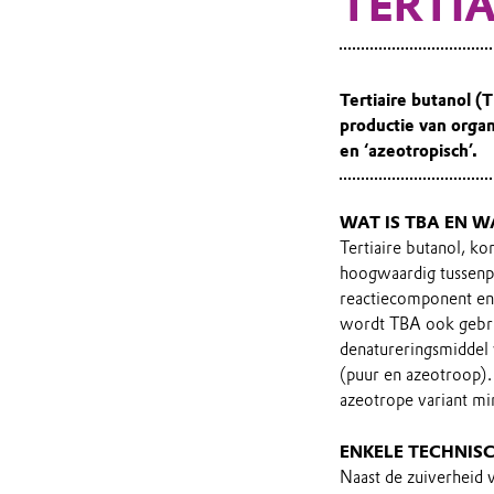
TERTIA
Tertiaire butanol (
productie van organ
en ‘azeotropisch’.
WAT IS TBA EN 
Tertiaire butanol, k
hoogwaardig tussenpr
reactiecomponent en 
wordt TBA ook gebrui
denatureringsmiddel 
(puur en azeotroop). 
azeotrope variant mi
ENKELE TECHNIS
Naast de zuiverheid v