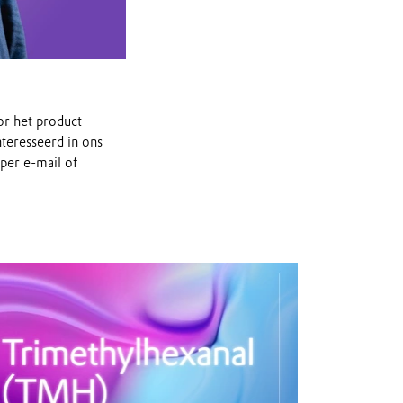
Dr. Anna-Chiara Sale, hoofd van marketing 
or het product
nteresseerd in ons
per e-mail of