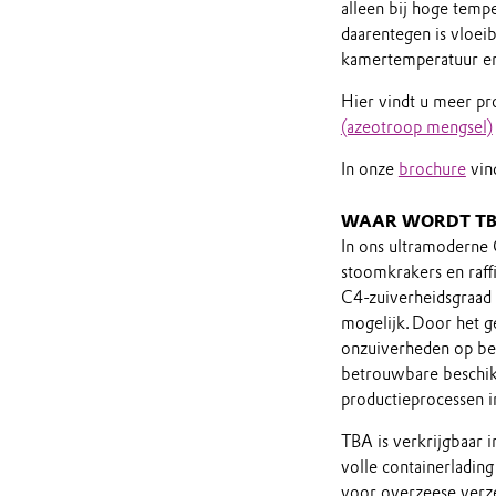
alleen bij hoge temp
daarentegen is vloei
kamertemperatuur en
Hier vindt u meer pro
(azeotroop mengsel)
In onze
brochure
vind
WAAR WORDT TB
In ons ultramoderne
stoomkrakers en raff
C4-zuiverheidsgraad 
mogelijk. Door het 
onzuiverheden op be
betrouwbare beschik
productieprocessen i
TBA is verkrijgbaar i
volle containerlading
voor overzeese verze