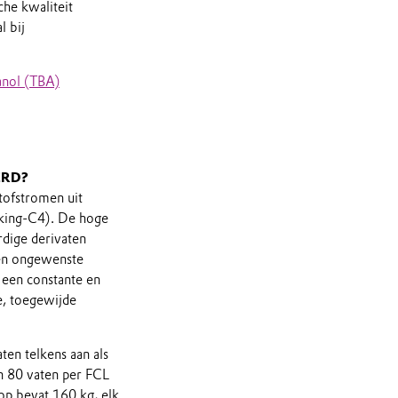
che kwaliteit
l bij
tanol (TBA)
ERD?
tofstromen uit
acking-C4). De hoge
dige derivaten
den ongewenste
 een constante en
, toegewijde
ten telkens aan als
en 80 vaten per FCL
op bevat 160 kg, elk