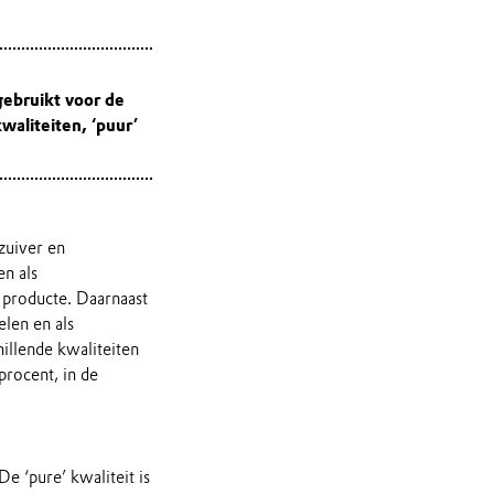
gebruikt voor de
waliteiten, ‘puur’
zuiver en
en als
 producte. Daarnaast
len en als
llende kwaliteiten
procent, in de
e ‘pure’ kwaliteit is