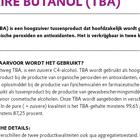
IRE BUTANOL (TBA)
TBA) is een hoogzuiver tussenproduct dat hoofdzakelijk wordt 
ische peroxiden en antioxidanten. Het is verkrijgbaar in twee k
WAARVOOR WORDT HET GEBRUIKT?
ortweg TBA, is een zuivere C4-alcohol. TBA wordt gebruikt als hoog
oduct bij de productie van organische peroxiden en antioxidanten, 
oplosmiddel bij de productie van fijnchemicaliën en farmaceutische
kt als tussenproduct bij de productie van gewasbeschermingsmidde
voor cosmetische alcoholen. Onze TBA wordt aangeboden in verschi
In de pure ( = zuivere) kwaliteit is het TBA-gehalte minstens 99,65 
nstens 87,25 procent.
CHE DETAILS:
erschillen de twee productkwaliteiten ook qua aggregatietoestand. D