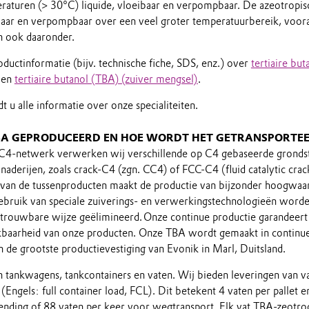
eraturen (> 30°C) liquide, vloeibaar en verpompbaar. De azeotropis
baar en verpompbaar over een veel groter temperatuurbereik, voora
 ook daaronder.
ductinformatie (bijv. technische fiche, SDS, enz.) over
tertiaire bu
en
tertiaire butanol (TBA) (zuiver mengsel)
.
t u alle informatie over onze specialiteiten.
A GEPRODUCEERD EN HOE WORDT HET GETRANSPORTE
 C4-netwerk verwerken wij verschillende op C4 gebaseerde gronds
inaderijen, zoals crack-C4 (zgn. CC4) of FCC-C4 (fluid catalytic cr
van de tussenproducten maakt de productie van bijzonder hoogwaar
gebruik van speciale zuiverings- en verwerkingstechnologieën wor
trouwbare wijze geëlimineerd. Onze continue productie garandeert
baarheid van onze producten. Onze TBA wordt gemaakt in continue
n de grootste productievestiging van Evonik in Marl, Duitsland.
n tankwagens, tankcontainers en vaten. Wij bieden leveringen van va
 (Engels: full container load, FCL). Dit betekent 4 vaten per pallet 
nding of 88 vaten per keer voor wegtransport. Elk vat TBA-zeotro