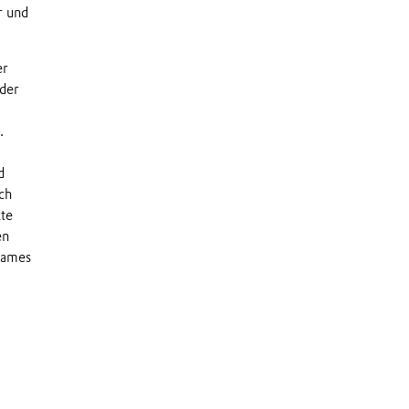
r und
er
der
n.
d
ch
te
en
sames