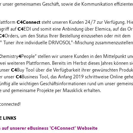
 unser gemeinsames Geschäft, sowie die Kommunikation effiziente
Plattform
C4Connect
steht unseren Kunden 24/7 zur Verfügung. Hi
griff auf
C4
EDI und somit eine Anbindung über Elemica, auf das Or
C4
Orders, um den Status Ihrer Bestellung einzusehen oder mit dem
Tuner ihre individuelle DRIVOSOL®-Mischung zusammenzustelle
C
hemistry
4
People“ stellen wir unsere Kunden in den Mittelpunkt un
zwei weiteren Plattformen. Bereits im Herbst dieses Jahres können si
unser
C4
Buy Tool über die Verfügbarkeit ihrer gewünschten Produk
er unser
C4
Business Tool, das Anfang 2019 schrittweise Online geh
ünftig alle wichtigen Geschäftsinformationen rund um unser gemein
ge und gemeinsame Projekte per Mausklick erhalten.
 connected!
 LINKS
ch auf unserer eBusiness 'C4Connect' Webseite