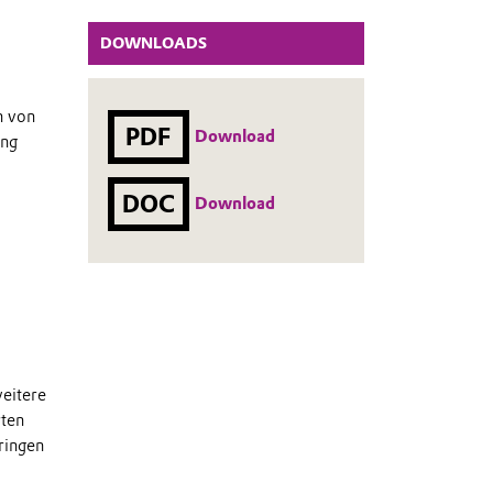
DOWNLOADS
n von
PDF
Download
ung
DOC
Download
eitere
rten
ringen