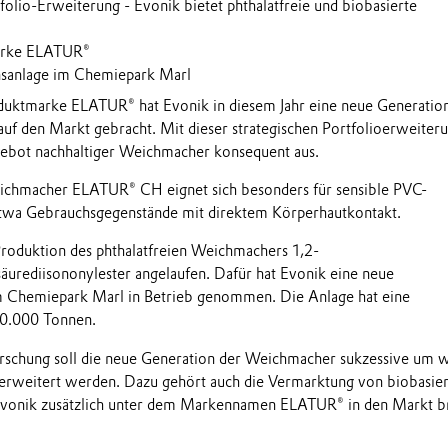
folio-Erweiterung - Evonik bietet phthalatfreie und biobasierte
arke ELATUR®
sanlage im Chemiepark Marl
duktmarke ELATUR® hat Evonik in diesem Jahr eine neue Generatio
f den Markt gebracht. Mit dieser strategischen Portfolioerweiter
gebot nachhaltiger Weichmacher konsequent aus.
eichmacher ELATUR® CH eignet sich besonders für sensible PVC-
wa Gebrauchsgegenstände mit direktem Körperhautkontakt.
 Produktion des phthalatfreien Weichmachers 1,2-
urediisononylester angelaufen. Dafür hat Evonik eine neue
m Chemiepark Marl in Betrieb genommen. Die Anlage hat eine
40.000 Tonnen.
rschung soll die neue Generation der Weichmacher sukzessive um w
 erweitert werden. Dazu gehört auch die Vermarktung von biobasie
vonik zusätzlich unter dem Markennamen ELATUR® in den Markt b