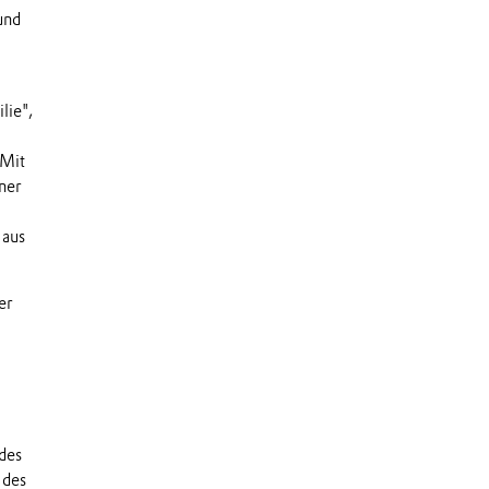
und
lie",
"Mit
ner
 aus
er
des
 des