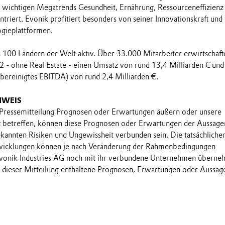
e wichtigen Megatrends Gesundheit, Ernährung, Ressourceneffizienz
triert. Evonik profitiert besonders von seiner Innovationskraft und
ogieplattformen.
ls 100 Ländern der Welt aktiv. Über 33.000 Mitarbeiter erwirtschaft
2 - ohne Real Estate - einen Umsatz von rund 13,4 Milliarden € und
(bereinigtes EBITDA) von rund 2,4 Milliarden €.
NWEIS
 Pressemitteilung Prognosen oder Erwartungen äußern oder unsere
t betreffen, können diese Prognosen oder Erwartungen der Aussage
annten Risiken und Ungewissheit verbunden sein. Die tatsächliche
wicklungen können je nach Veränderung der Rahmenbedingungen
onik Industries AG noch mit ihr verbundene Unternehmen übern
in dieser Mitteilung enthaltene Prognosen, Erwartungen oder Aussag