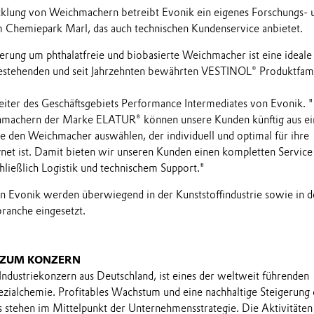
cklung von Weichmachern betreibt Evonik ein eigenes Forschungs- 
 Chemiepark Marl, das auch technischen Kundenservice anbietet.
erung um phthalatfreie und biobasierte Weichmacher ist eine ideale
estehenden und seit Jahrzehnten bewährten VESTINOL® Produktfami
Leiter des Geschäftsgebiets Performance Intermediates von Evonik. 
machern der Marke ELATUR® können unsere Kunden künftig aus ei
te den Weichmacher auswählen, der individuell und optimal für ihre
et ist. Damit bieten wir unseren Kunden einen kompletten Service
hließlich Logistik und technischem Support."
 Evonik werden überwiegend in der Kunststoffindustrie sowie in d
ranche eingesetzt.
 ZUM KONZERN
 Industriekonzern aus Deutschland, ist eines der weltweit führenden
ialchemie. Profitables Wachstum und eine nachhaltige Steigerung 
stehen im Mittelpunkt der Unternehmensstrategie. Die Aktivitäten