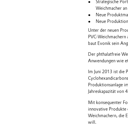
Strategische Port
Weichmacher an
Neue Produktm
Neue Produktion
Unter der neuen Pro
PVC-Weichmachern au
baut Evonik sein An
Der phthalatfreie W
Anwendungen wie et
Im Juni 2013 ist die
Cyclohexandicarbonsä
Produktionsanlage i
Jahreskapazität von 
Mit konsequenter Fo
innovative Produkte
Weichmachern, die E
will.