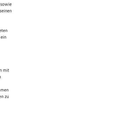
 sowie
 seinen
eten
 ein
n mit
n
ehmen
en zu