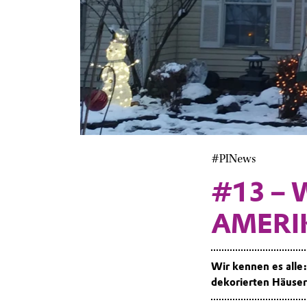
#PINews
#13 –
AMERI
Wir kennen es alle
dekorierten Häuser