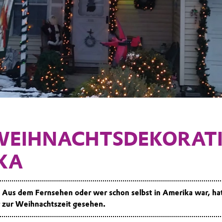
 WEIHNACHTSDEKORATI
KA
: Aus dem Fernsehen oder wer schon selbst in Amerika war, hat
 zur Weihnachtszeit gesehen.